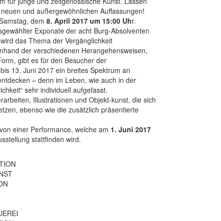
m für junge und zeitgenössische Kunst. Lassen
n, neuen und außergewöhnlichen Auffassungen!
m Samstag, dem
8. April 2017 um 15:00 Uh
r.
gewählter Exponate der acht Burg-Absolventen
 wird das Thema der Vergänglichkeit
Anhand der verschiedenen Herangehensweisen,
 Form, gibt es für den Besucher der
 bis 13. Juni 2017 ein breites Spektrum an
 entdecken – denn im Leben, wie auch in der
hkeit“ sehr individuell aufgefasst.
arbeiten, Illustrationen und Objekt-kunst, die sich
etzen, ebenso wie die zusätzlich präsentierte
g von einer Performance, welche am
1. Juni 2017
tellung stattfinden wird.
TION
NST
ION
UEREI