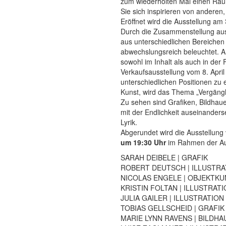
zum wiederholten Mal einen Rau
Sie sich inspirieren von andere
Eröffnet wird die Ausstellung a
Durch die Zusammenstellung aus
aus unterschiedlichen Bereichen
abwechslungsreich beleuchtet. 
sowohl im Inhalt als auch in der
Verkaufsausstellung vom 8. April
unterschiedlichen Positionen zu
Kunst, wird das Thema „Vergänglic
Zu sehen sind Grafiken, Bildhauer
mit der Endlichkeit auseinanders
Lyrik.
Abgerundet wird die Ausstellun
um 19:30 Uhr
im Rahmen der Auss
SARAH DEIBELE | GRAFIK
ROBERT DEUTSCH | ILLUSTRA
NICOLAS ENGELE | OBJEKTKU
KRISTIN FOLTAN | ILLUSTRAT
JULIA GAILER | ILLUSTRATION
TOBIAS GELLSCHEID | GRAFIK
MARIE LYNN RAVENS | BILDHA