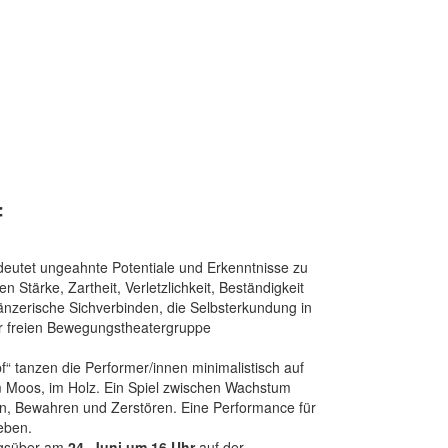
f
eutet ungeahnte Potentiale und Erkenntnisse zu
Stärke, Zartheit, Verletzlichkeit, Beständigkeit
änzerische Sichverbinden, die Selbsterkundung in
der freien Bewegungstheatergruppe
“ tanzen die Performer/innen minimalistisch auf
Moos, im Holz. Ein Spiel zwischen Wachstum
en, Bewahren und Zerstören. Eine Performance für
ieben.
tagsüber am
24. Juni um 16 Uhr
auf der