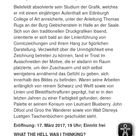
Bielefeldt absolvierte sein Studium der Grafik, welches
er mit einem einjährigen Aufenthalt am Edinburgh
College of Art anreicherte, unter der Anleitung Thomas
Rugs an der Burg Giebichenstein in Halle an der Saale.
Sich von den traditionellen Druckgrafiken lösend,
orientierte er sich bald an der Linienführung von
Comiczeichungen und ihrem Hang zur figürlichen
Darstellung. Verzweifelt über die Unmöglichkeit eine
Zeichnung betreten zu können, fand er Trost im
Ausschneiden der Motive, die er alsdann im Raum
platzierte, um den Zuschauern und sich selbst
wenigstens annähernd das Gefühl zu geben, sich
innerhalb des Bildes zu befinden. Waren seine Arbeiten
anfänglich von reinem Schwarz und Weiß sowie von
Linien und Bleistiftschraffuren geprägt, hat er in den
letzten Jahren zu einer Farbigkeit gefunden, deren
Palette er seinem Konsum von Leutnant Blueberry, John
Difool und Groo the Wanderer sowie von Walt Disneys
Lustigen Taschenbüchern geschuldet sieht.
Eröffnung: 17. März 2017, 19 Uhr; Eintritt frei
WHAT THE HELL WAS I THINKING?