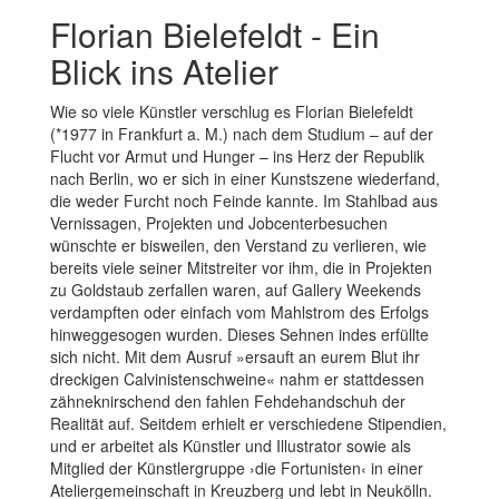
Florian Bielefeldt - Ein
Blick ins Atelier
Wie so viele Künstler verschlug es Florian Bielefeldt
(*1977 in Frankfurt a. M.) nach dem Studium – auf der
Flucht vor Armut und Hunger – ins Herz der Republik
nach Berlin, wo er sich in einer Kunstszene wiederfand,
die weder Furcht noch Feinde kannte. Im Stahlbad aus
Vernissagen, Projekten und Jobcenterbesuchen
wünschte er bisweilen, den Verstand zu verlieren, wie
bereits viele seiner Mitstreiter vor ihm, die in Projekten
zu Goldstaub zerfallen waren, auf Gallery Weekends
verdampften oder einfach vom Mahlstrom des Erfolgs
hinweggesogen wurden. Dieses Sehnen indes erfüllte
sich nicht. Mit dem Ausruf »ersauft an eurem Blut ihr
dreckigen Calvinistenschweine« nahm er stattdessen
zähneknirschend den fahlen Fehdehandschuh der
Realität auf. Seitdem erhielt er verschiedene Stipendien,
und er arbeitet als Künstler und Illustrator sowie als
Mitglied der Künstlergruppe ›die Fortunisten‹ in einer
Ateliergemeinschaft in Kreuzberg und lebt in Neukölln.