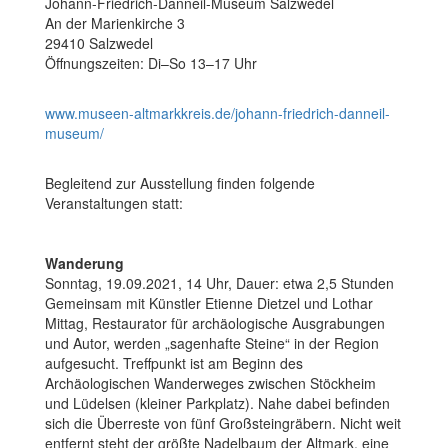
Johann-Friedrich-Danneil-Museum Salzwedel
An der Marienkirche 3
29410 Salzwedel
Öffnungszeiten: Di–So 13–17 Uhr
www.museen-altmarkkreis.de/johann-friedrich-danneil-
museum/
Begleitend zur Ausstellung finden folgende
Veranstaltungen statt:
Wanderung
Sonntag, 19.09.2021, 14 Uhr, Dauer: etwa 2,5 Stunden
Gemeinsam mit Künstler Etienne Dietzel und Lothar
Mittag, Restaurator für archäologische Ausgrabungen
und Autor, werden „sagenhafte Steine“ in der Region
aufgesucht. Treffpunkt ist am Beginn des
Archäologischen Wanderweges zwischen Stöckheim
und Lüdelsen (kleiner Parkplatz). Nahe dabei befinden
sich die Überreste von fünf Großsteingräbern. Nicht weit
entfernt steht der größte Nadelbaum der Altmark, eine