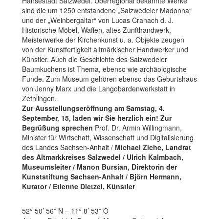
Hansestadt Salzwedel. Überregional bekannte Werke
sind die um 1250 entstandene „Salzwedeler Madonna“
und der „Weinbergaltar“ von Lucas Cranach d. J.
Historische Möbel, Waffen, altes Zunfthandwerk,
Meisterwerke der Kirchenkunst u. a. Objekte zeugen
von der Kunstfertigkeit altmärkischer Handwerker und
Künstler. Auch die Geschichte des Salzwedeler
Baumkuchens ist Thema, ebenso wie archäologische
Funde. Zum Museum gehören ebenso das Geburtshaus
von Jenny Marx und die Langobardenwerkstatt in
Zethlingen.
Zur Ausstellungseröffnung am Samstag, 4.
September, 15, laden wir Sie herzlich ein! Zur
Begrüßung sprechen
Prof. Dr. Armin Willingmann,
Minister für Wirtschaft, Wissenschaft und Digitalisierung
des Landes Sachsen-Anhalt /
Michael Ziche, Landrat
des Altmarkkreises Salzwedel / Ulrich Kalmbach,
Museumsleiter /
Manon Bursian, Direktorin der
Kunststiftung Sachsen-Anhalt / Björn Hermann,
Kurator / Etienne Dietzel, Künstler
52° 50’ 56” N – 11° 8’ 53” O