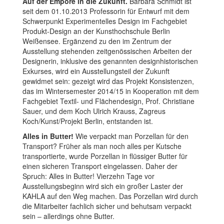
Auf der Empore in die Zukunft.
Barbara Schmidt ist
seit dem 01.10.2013 Professorin für Entwurf mit dem
Schwerpunkt Experimentelles Design im Fachgebiet
Produkt-Design an der Kunsthochschule Berlin
Weißensee. Ergänzend zu den im Zentrum der
Ausstellung stehenden zeitgenössischen Arbeiten der
Designerin, inklusive des genannten designhistorischen
Exkurses, wird ein Ausstellungsteil der Zukunft
gewidmet sein: gezeigt wird das Projekt Konsistenzen,
das im Wintersemester 2014/15 in Kooperation mit dem
Fachgebiet Textil- und Flächendesign, Prof. Christiane
Sauer, und dem Koch Ulrich Krauss, Zagreus
Koch/Kunst/Projekt Berlin, entstanden ist.
Alles in Butter!
Wie verpackt man Porzellan für den
Transport? Früher als man noch alles per Kutsche
transportierte, wurde Porzellan in flüssiger Butter für
einen sicheren Transport eingelassen. Daher der
Spruch: Alles in Butter! Vierzehn Tage vor
Ausstellungsbeginn wird sich ein großer Laster der
KAHLA auf den Weg machen. Das Porzellan wird durch
die Mitarbeiter fachlich sicher und behutsam verpackt
sein – allerdings ohne Butter.