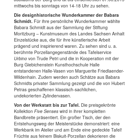
mittwochs bis sonntags von 14-18 Uhr zu sehen.
Die designhistorische Wunderkammer der Babara
Schmidt.
Für ihre persönliche Wunderkammer wählte
Babara Schmidt aus der Sammlung der Stiftung
Moritzburg – Kunstmuseum des Landes Sachsen Anhalt
Einzelstücke aus, die für ihre künstlerische Arbeit
prägend und inspirierend waren. Zu sehen sind u. a.
berühmte Porzellangegenstände des Tafelservice
Urbino
von Trude Petri und die in Kooperation mit der
Burg Giebichenstein Kunsthochschule Halle
entstandenen Halle-Vasen von Marguerite Friedlaender-
Wildenhain. Zudem werden auch Schätze aus Babara
Schmidts privater Sammlung gezeigt und die von Hubert
Petras geschaffenen klassisch-sachlichen,
undekorierten Zylindervasen.
Von der Werkstatt bis zur Tafel.
Die preisgekrönte
Kollektion
Five Senses
wird in ihrer kompletten
Bandbreite präsentiert. Ein großer Tisch, der den
Entstehungsweg der Meisterstücke demonstriert: eine
Werkbank im Atelier und am Ende eine gedeckte Tafel!
Früchte aus feinem Biskuit-Porzellan dekorieren die