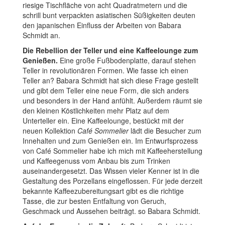
riesige Tischfläche von acht Quadratmetern und die
schrill bunt verpackten asiatischen Süßigkeiten deuten
den japanischen Einfluss der Arbeiten von Babara
Schmidt an.
Die Rebellion der Teller und eine Kaffeelounge zum
Genießen.
Eine große Fußbodenplatte, darauf stehen
Teller in revolutionären Formen. Wie fasse ich einen
Teller an? Babara Schmidt hat sich diese Frage gestellt
und gibt dem Teller eine neue Form, die sich anders
und besonders in der Hand anfühlt. Außerdem räumt sie
den kleinen Köstlichkeiten mehr Platz auf dem
Unterteller ein. Eine Kaffeelounge, bestückt mit der
neuen Kollektion
Café Sommelier
lädt die Besucher zum
Innehalten und zum Genießen ein. Im Entwurfsprozess
von Café Sommelier habe ich mich mit Kaffeeherstellung
und Kaffeegenuss vom Anbau bis zum Trinken
auseinandergesetzt. Das Wissen vieler Kenner ist in die
Gestaltung des Porzellans eingeflossen. Für jede derzeit
bekannte Kaffeezubereitungsart gibt es die richtige
Tasse, die zur besten Entfaltung von Geruch,
Geschmack und Aussehen beiträgt. so Babara Schmidt.