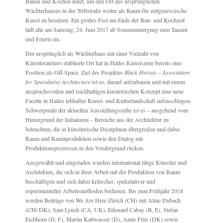
Bauen und Kochen nutzt, um den Ort des ursprünglichen
Wächterhauses in der Triftstraße weiter als Raum für zeitgenössische
Kunst zu besetzen. Ein großes Fest am Ende der Bau- und Kochzeit
lädt alle am Samstag, 24. Juni 2017 ab Sonnenuntergang zum Tanzen
und Feiern ein.
Der ursprünglich als Wächterhaus mit einer Vielzahl von
Künstlerateliers etablierte Ort hat in Halles Kunstszene bereits eine
Position als Off-Space. Ziel des Projektes
Black Horses – Association
for Speculative Architecture
ist es, darauf aufzubauen und mit einem
anspruchsvollen und reichhaltigen kuratorischen Konzept eine neue
Facette in Halles lebhafter Kunst- und Kulturlandschaft aufzuschlagen.
Schwerpunkt der aktuellen Ausstellungsreihe ist es – ausgehend vom
Hintergrund der Initiatoren – Bereiche aus der Architektur zu
beleuchten, die in künstlerische Disziplinen übergreifen und dabei
Raum und Raumproduktion sowie den Dialog mit
Produktionsprozessen in den Vordergrund rücken.
Ausgewählt und eingeladen wurden international tätige Künstler und
Architekten, die sich in ihrer Arbeit mit der Produktion von Raum
beschäftigen und sich dabei kritischer, spekulativer und
experimenteller Arbeitsmethoden bedienen. Bis zum Frühjahr 2018
werden Beiträge von We Are Here Zürich (CH) mit Aline Dubach
(CH/ DK), Sam Lynch (CA, UK), Edouard Cabay (B, E), Stefan
Eichhorn (D, F), Martin Kaltwasser (D), Anne Friis (DK) sowie