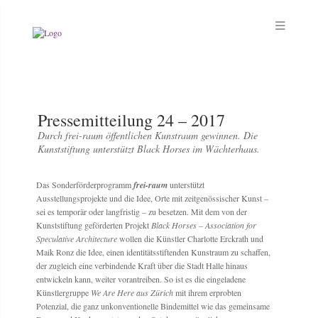
Pressemitteilung 24 – 2017
Durch frei-raum öffentlichen Kunstraum gewinnen. Die
Kunststiftung unterstützt Black Horses im Wächterhaus.
Das Sonderförderprogramm
frei-raum
unterstützt
Ausstellungsprojekte und die Idee, Orte mit zeitgenössischer Kunst –
sei es temporär oder langfristig – zu besetzen. Mit dem von der
Kunststiftung geförderten Projekt
Black Horses – Association for
Speculative Architecture
wollen die Künstler Charlotte Erckrath und
Maik Ronz die Idee, einen identitätsstiftenden Kunstraum zu schaffen,
der zugleich eine verbindende Kraft über die Stadt Halle hinaus
entwickeln kann, weiter vorantreiben. So ist es die eingeladene
Künstlergruppe
We Are Here aus Zürich
mit ihrem erprobten
Potenzial, die ganz unkonventionelle Bindemittel wie das gemeinsame