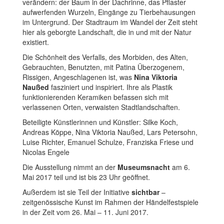
verändern: der Baum in der Dachrinne, das Pflaster
aufwerfenden Wurzeln, Eingänge zu Tierbehausungen
im Untergrund. Der Stadtraum im Wandel der Zeit steht
hier als geborgte Landschaft, die in und mit der Natur
existiert.
Die Schönheit des Verfalls, des Morbiden, des Alten,
Gebrauchten, Benutzten, mit Patina Überzogenem,
Rissigen, Angeschlagenen ist, was
Nina Viktoria
Naußed
fasziniert und inspiriert. Ihre als Plastik
funktionierenden Keramiken befassen sich mit
verlassenen Orten, verwaisten Stadtlandschaften.
Beteiligte Künstlerinnen und Künstler
:
Silke Koch,
Andreas Köppe, Nina Viktoria Naußed, Lars Petersohn,
Luise Richter, Emanuel Schulze, Franziska Friese und
Nicolas Engele
Die Ausstellung nimmt an der
Museumsnacht
am 6.
Mai 2017 teil und ist bis 23 Uhr geöffnet.
Außerdem ist sie Teil der Initiative
sichtbar
–
zeitgenössische Kunst im Rahmen der Händelfestspiele
in der Zeit vom 26. Mai – 11. Juni 2017.