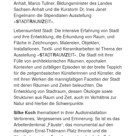
Anhalt, Marco Tullner, Bildungsminister des Landes
Sachsen-Anhalt und die Kuratorin Dr. Ines Janet
Engelmann die Stipendiaten-Ausstellung
»
S
TADT
R
AUM
Z
EIT«.
Lebensumfeld Stadt: Die intensive Erfahrung von Stadt
und ihre Entwicklung, die Erkundung von Raum, und
Fläche in Zeichnungen, Malereien, Objekten,
Installationen, Textil- und Keramikarbeiten ist Thema der
Ausstellung »
S
TADT
R
AUM
Z
EIT«. Die Stadt mit ihrer
Fülle von architektonischen Räumen, epochalen
Kontexten und zufälligen Episoden ist der breite Teppich
für die zeitgenössischen Künstlerinnen und Künstler, die
mit ihren Werken die mannigfaltigen Facetten der Stadt
mit deren Räumen und Zeiten beleuchten. Die
Entwicklung von Stadtraum, dessen Ökologie sowie
Strukturen aus Raum und Zeit, auch im Verhältnis zur
Natur sind hierbei die Schwerpunkte.
Silke Koch
thematisiert in ihrer Audioinstallation
Verlorenes, Vergessenes und Erinnerung. So ist es das
Arbeiterdenkmal „Fäuste“, das monumental auf den
damaligen Ernst-Thälmann-Platz thronte und die