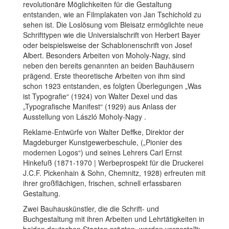
revolutionäre Möglichkeiten für die Gestaltung
entstanden, wie an Filmplakaten von Jan Tschichold zu
sehen ist. Die Loslösung vom Bleisatz ermöglichte neue
Schrifttypen wie die Universialschrift von Herbert Bayer
oder beispielsweise der Schablonenschrift von Josef
Albert. Besonders Arbeiten von Moholy-Nagy, sind
neben den bereits genannten an beiden Bauhäusern
prägend. Erste theoretische Arbeiten von ihm sind
schon 1923 entstanden, es folgten Überlegungen „Was
ist Typografie“ (1924) von Walter Dexel und das
„Typografische Manifest“ (1929) aus Anlass der
Ausstellung von László Moholy-Nagy .
Reklame-Entwürfe von Walter Deffke, Direktor der
Magdeburger Kunstgewerbeschule, („Pionier des
modernen Logos“) und seines Lehrers Carl Ernst
Hinkefuß (1871-1970 | Werbeprospekt für die Druckerei
J.C.F. Pickenhain & Sohn, Chemnitz, 1928) erfreuten mit
ihrer großflächigen, frischen, schnell erfassbaren
Gestaltung.
Zwei Bauhauskünstler, die die Schrift- und
Buchgestaltung mit ihren Arbeiten und Lehrtätigkeiten in
beiden deutschen Staaten prägten, werden vorgestellt: