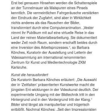
Erst bei genauem Hinsehen werden die Schattenspiele
an der Tunnelmauer als Malspuren eines Pinsels
kenntlich. Die vermeintlichen Fahrgeräusche verstärken
den Eindruck der Zugfahrt, sind aber in Wirklichkeit
nichts anderes als das Rauschen der Bilder,
transformiert durch eine Computeranimation. „Vester
nimmt ihr Publikum mit auf eine virtuelle Reise in das
Land der reinen Materialbearbeitung. Sie dokumentiert
weder Zeit noch Raum, sondern erschafft beides durch
eine Inversion des Arbeitsprozesses.“, so Barbara
Könches, Kuratorin der Ausstellung und Leiterin der
Videosammlung am international renommierten
Zentrum für Kunst und Medientechnologie ZKM
Karlsruhe.
Kunst die herausfordert
Die Kuratorin Barbara Könches erläutert: „Die Auswahl
der in ‛Zeitfalten’ präsentierten Kunstwerke macht die
jüngsten Ent-wicklungen in der Videokunst deutlich. Der
experimentelle Umgang mit der Bildtechnik tritt in den
Hintergrund und in den Vordergrund tritt der Klang.“
Bilder sind längst als manipulierbar und trügerisch
entblößt. Nochmal Könches: „Seit den Impressionisten