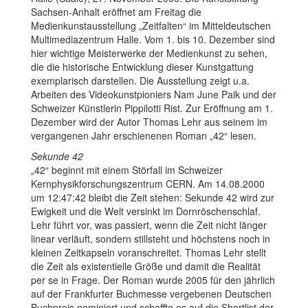
Sachsen-Anhalt eröffnet am Freitag die
Medienkunstausstellung „Zeitfalten“ im Mitteldeutschen
Multimediazentrum Halle. Vom 1. bis 10. Dezember sind
hier wichtige Meisterwerke der Medienkunst zu sehen,
die die historische Entwicklung dieser Kunstgattung
exemplarisch darstellen. Die Ausstellung zeigt u.a.
Arbeiten des Videokunstpioniers Nam June Paik und der
Schweizer Künstlerin Pippilotti Rist. Zur Eröffnung am 1.
Dezember wird der Autor Thomas Lehr aus seinem im
vergangenen Jahr erschienenen Roman „42“ lesen.
Sekunde 42
„42“ beginnt mit einem Störfall im Schweizer
Kernphysikforschungszentrum CERN. Am 14.08.2000
um 12:47:42 bleibt die Zeit stehen: Sekunde 42 wird zur
Ewigkeit und die Welt versinkt im Dornröschenschlaf.
Lehr führt vor, was passiert, wenn die Zeit nicht länger
linear verläuft, sondern stillsteht und höchstens noch in
kleinen Zeitkapseln voranschreitet. Thomas Lehr stellt
die Zeit als existentielle Größe und damit die Realität
per se in Frage. Der Roman wurde 2005 für den jährlich
auf der Frankfurter Buchmesse vergebenen Deutschen
Buchpreis nominiert und schaffte es auf die Shortlist der