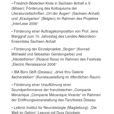
• Friedrich-Bödecker-Kreis in Sachsen-Anhalt e.V.
(Möser): Förderung des Kolloquiums der
Literaturzeitschriften „Ort der Augen“ (Sachsen-Anhalt)
und „Krautgarten“ (Belgien) im Rahmen des Projektes
„InterLese 2006“
• Förderung einer Auftragskomposition von Prof. Jens
Marggraf zum 10. Jahrestag des Landes-Akkordeon-
Ensembles Sachsen-Anhalt
• Förderung der Einzelprojekte „Singen“ (Konrad
Möhwald und Sebastian Gerstengarbe) und
„Händelhören“ (Roland Roos) im Rahmen des Festivals
„Electric Renaissance 2006“
• IBA Büro GbR (Dessau): „drive thru Galerie
Aschersleben“ (Kunstausstellung im öffentlichen Raum)
• Förderung einer Uraufführung einer
Soundperformance der französischen „Companie
Mecanique „Companie Mécanique Vivante“ im Rahmen
der Eröffnungsveranstaltung des Tanzfestes Dessau
• Leibniz-Institut für Neurobiologie (Magdeburg): „Die
Welt im Gehirn“ Lesung mit Durs Grünbein