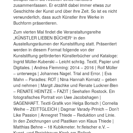
zusammenfassen. Er erzählt dabei immer etwas zur
Geschichte der Kunst und über ihre Zeit. So ist es nicht
verwunderlich, dass auch Künstler ihre Werke in
Buchform präsentieren.
Zum vierten Mal findet die Veranstaltungsreihe
„KÜNSTLER LIEBEN BÜCHER“ in den
Ausstellungsräumen der Kunststiftung statt. Präsentiert
werden in diesem Format folgende von der
Kunststiftung geförderten Künstlerbücher und Kataloge:
Ingrid Müller-Kuberski – Leicht schräg. Textil, Papier und
Digitales. | Andrea Flemming: 2014 – 2016 | Rolf Müller
– unterwegs | Johannes Nagel. Trial and Error. | Eva
Mahn – Paradies: ROT | Nina Hannah Kornatz – geben
und nehmen | Margit Jäschke und Renate Luckner-Bien
– RENATE HEINTZE – FAZIT | Seehafen Rostock. Ein
fotografisches Portrait von
Uwe Jacobshagen |
SAGENHAFT. Textil-Grafik von Helga Borisch | Cornelia
Weihe – ZEITTGLEICH | Dagmar Varady-Prinich – Don’t
Like Passion | Annegret Thiede – Reduktion und Linie.
In den Zeichnungen und Plastiken von Klaus Thiede |
Matthias Behne – 18 Kubikmeter. hr.fleischer e.V. –
Kunst- und Projektraum Kiosk am Reileck.