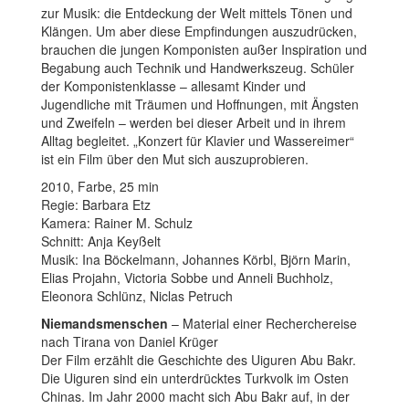
zur Musik: die Entdeckung der Welt mittels Tönen und
Klängen. Um aber diese Empfindungen auszudrücken,
brauchen die jungen Komponisten außer Inspiration und
Begabung auch Technik und Handwerkszeug. Schüler
der Komponistenklasse – allesamt Kinder und
Jugendliche mit Träumen und Hoffnungen, mit Ängsten
und Zweifeln – werden bei dieser Arbeit und in ihrem
Alltag begleitet. „Konzert für Klavier und Wassereimer“
ist ein Film über den Mut sich auszuprobieren.
2010, Farbe, 25 min
Regie: Barbara Etz
Kamera: Rainer M. Schulz
Schnitt: Anja Keyßelt
Musik: Ina Böckelmann, Johannes Körbl, Björn Marin,
Elias Projahn, Victoria Sobbe und Anneli Buchholz,
Eleonora Schlünz, Niclas Petruch
Niemandsmenschen
– Material einer Recherchereise
nach Tirana von Daniel Krüger
Der Film erzählt die Geschichte des Uiguren Abu Bakr.
Die Uiguren sind ein unterdrücktes Turkvolk im Osten
Chinas. Im Jahr 2000 macht sich Abu Bakr auf, in der