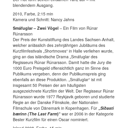
blendendem Ausgang.
2010, Farbe, 2:15 min
Kamera und Schnitt: Nancy Jahns
Smáfuglar – Zwei Vögel
– Ein Film von Rúnar
Rúnarsson
Der Preis der Kunststiftung des Landes Sachsen-Anhalt,
welcher anlässlich des zehnjährigen Jubiläums des
Kurzfilmfestivals „Shortmoves“ in Halle verliehen wurde,
ging an das isländische Drama „Smáfuglar des
Regisseurs Rúnar Rúnarsson. Damit hatte die Jury die
1000 Euro Preisgeld offensichtlich ganz im Sinne des
Publikums vergeben, denn der Publikumspreis ging
ebenfalls an diese Produktion. „Smáfuglar“ ist mit
insgesamt 50 Preisen der am häufigsten
ausgezeichnete Kurzfilm der Welt. Der Regisseur Rúnar
Rúnarsson wurde 1977 Reykjavik geboren und studierte
Regie an der Danske Filmskole, der Nationalen
Filmschule von Dänemark in Kopenhagen. Für
„
Síðasti
bærinn (The Last Farm
)“
war er 2006 in der Kategorie
Bester Kurzfilm für einen Oscar nominiert.
Island 2008, Farbe, 15 min