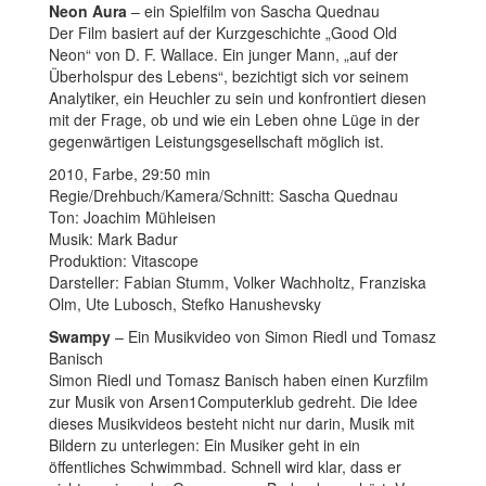
Neon Aura
– ein Spielfilm von Sascha Quednau
Der Film basiert auf der Kurzgeschichte „Good Old
Neon“ von D. F. Wallace. Ein junger Mann, „auf der
Überholspur des Lebens“, bezichtigt sich vor seinem
Analytiker, ein Heuchler zu sein und konfrontiert diesen
mit der Frage, ob und wie ein Leben ohne Lüge in der
gegenwärtigen Leistungsgesellschaft möglich ist.
2010, Farbe, 29:50 min
Regie/Drehbuch/Kamera/Schnitt: Sascha Quednau
Ton: Joachim Mühleisen
Musik: Mark Badur
Produktion: Vitascope
Darsteller: Fabian Stumm, Volker Wachholtz, Franziska
Olm, Ute Lubosch, Stefko Hanushevsky
Swampy
– Ein Musikvideo von Simon Riedl und Tomasz
Banisch
Simon Riedl
und Tomasz Banisch haben einen Kurzfilm
zur Musik von Arsen1Computerklub gedreht. Die Idee
dieses Musikvideos besteht nicht nur darin, Musik mit
Bildern zu unterlegen: Ein Musiker geht in ein
öffentliches Schwimmbad. Schnell wird klar, dass er