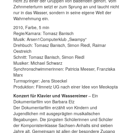
nicht zu einer der Gruppen von Badenden gehört. Vom
Zehnmeterturm setzt er zum Sprung an und taucht nicht
nur in das Wasser, sondern in seine eigene Welt der
Wahrnehmung ein.
2010, Farbe, 5 min
Regie/Kamara: Tomasz Banisch
Musik: Arsen1Computerklub „Swampy“
Drehbuch: Tomasz Banisch, Simon Riedl, Raimar
Oestreich
Schnitt: Tomasz Banisch, Simon Riedl
Musiker: Michael Schwarz
Synchronschwimmerinnen: Patricia Meeser, Franziska
Marx
Turmspringer: Jens Stoeckel
Produktion: Filmnetz UG nach einer Idee von Meokopta
Konzert für Klavier und Wassereimer
– Ein
Dokumentarfilm von Barbara Etz
Der Dokumentarfilm erzählt von Kindern und
Jugendlichen mit ausgeprägten musikalischen
Begabungen. Die jüngsten Schülerinnen und Schüler
der Komponistenklasse Sachsen-Anhalts sind sieben
Jahre alt. Gemeinsam ist allen der besondere Zugang