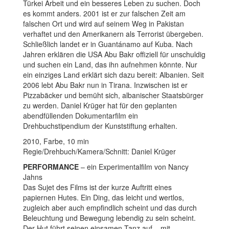
Türkei Arbeit und ein besseres Leben zu suchen. Doch
es kommt anders. 2001 ist er zur falschen Zeit am
falschen Ort und wird auf seinem Weg in Pakistan
verhaftet und den Amerikanern als Terrorist übergeben.
Schließlich landet er in Guantánamo auf Kuba. Nach
Jahren erklären die USA Abu Bakr offiziell für unschuldig
und suchen ein Land, das ihn aufnehmen könnte. Nur
ein einziges Land erklärt sich dazu bereit: Albanien. Seit
2006 lebt Abu Bakr nun in Tirana. Inzwischen ist er
Pizzabäcker und bemüht sich, albanischer Staatsbürger
zu werden. Daniel Krüger hat für den geplanten
abendfüllenden Dokumentarfilm ein
Drehbuchstipendium der Kunststiftung erhalten.
2010, Farbe, 10 min
Regie/Drehbuch/Kamera/Schnitt: Daniel Krüger
PERFORMANCE
– ein Experimentalfilm von Nancy
Jahns
Das Sujet des Films ist der kurze Auftritt eines
papiernen Hutes. Ein Ding, das leicht und wertlos,
zugleich aber auch empfindlich scheint und das durch
Beleuchtung und Bewegung lebendig zu sein scheint.
Der Hut führt seinen einsamen Tanz auf – mit