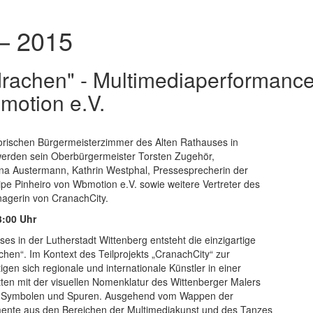
 – 2015
rachen" - Multimediaperformance
motion e.V.
orischen Bürgermeisterzimmer des Alten Rathauses in
 werden sein Oberbürgermeister Torsten Zugehör,
ina Austermann, Kathrin Westphal, Pressesprecherin der
ipe Pinheiro von Wbmotion e.V. sowie weitere Vertreter des
agerin von CranachCity.
3:00 Uhr
 in der Lutherstadt Wittenberg entsteht die einzigartige
hen“. Im Kontext des Teilprojekts „CranachCity“ zur
en sich regionale und internationale Künstler in einer
tten mit der visuellen Nomenklatur des Wittenberger Malers
en Symbolen und Spuren. Ausgehend vom Wappen der
mente aus den Bereichen der Multimediakunst und des Tanzes