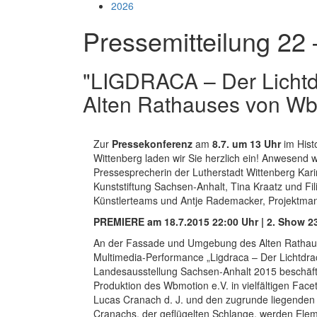
2026
Pressemitteilung 22
"LIGDRACA – Der Lichtd
Alten Rathauses von Wb
Zur
Pressekonferenz
am
8.7. um 13 Uhr
im Hist
Wittenberg laden wir Sie herzlich ein! Anwesend
Pressesprecherin der Lutherstadt Wittenberg Kar
Kunststiftung Sachsen-Anhalt, Tina Kraatz und Fil
Künstlerteams und Antje Rademacker, Projektman
PREMIERE am 18.7.2015 22:00 Uhr | 2. Show 2
An der Fassade und Umgebung des Alten Rathauses
Multimedia-Performance „Ligdraca – Der Lichtdrac
Landesausstellung Sachsen-Anhalt 2015 beschäftig
Produktion des Wbmotion e.V. in vielfältigen Face
Lucas Cranach d. J. und den zugrunde liegend
Cranachs, der geflügelten Schlange, werden Ele