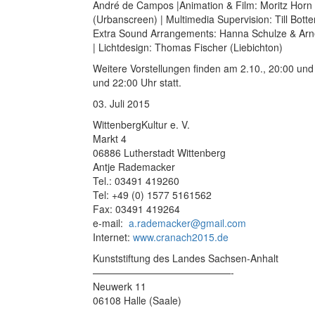
André de Campos |Animation & Film: Moritz Horn 
(Urbanscreen) | Multimedia Supervision: Till Bot
Extra Sound Arrangements: Hanna Schulze & Arne P
| Lichtdesign: Thomas Fischer (Liebichton)
Weitere Vorstellungen finden am 2.10., 20:00 und
und 22:00 Uhr statt.
03. Juli 2015
WittenbergKultur e. V.
Markt 4
06886 Lutherstadt Wittenberg
Antje Rademacker
Tel.: 03491 419260
Tel: +49 (0) 1577 5161562
Fax: 03491 419264
e-mail:
a.rademacker@gmail.com
Internet:
www.cranach2015.de
Kunststiftung des Landes Sachsen-Anhalt
——————————————-
Neuwerk 11
06108 Halle (Saale)
——————————————-