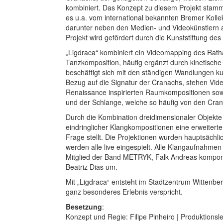
kombiniert. Das Konzept zu diesem Projekt stammt
es u.a. vom international bekannten Bremer Kolle
darunter neben den Medien- und Videokünstlern 
Projekt wird gefördert durch die Kunststiftung de
„Ligdraca“ kombiniert ein Videomapping des Rath
Tanzkomposition, häufig ergänzt durch kinetische
beschäftigt sich mit den ständigen Wandlungen ku
Bezug auf die Signatur der Cranachs, stehen Vi
Renaissance inspirierten Raumkompositionen sow
und der Schlange, welche so häufig von den Crana
Durch die Kombination dreidimensionaler Objekte un
eindringlicher Klangkompositionen eine erweiterte
Frage stellt. Die Projektionen wurden hauptsächli
werden alle live eingespielt. Alle Klangaufnahme
Mitglied der Band METRYK, Falk Andreas komponie
Beatriz Dias um.
Mit „Ligdraca“ entsteht im Stadtzentrum Wittenbergs
ganz besonderes Erlebnis verspricht.
Besetzung
:
Konzept und Regie: Filipe Pinheiro | Produktionsle