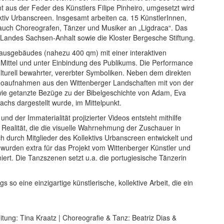
 aus der Feder des Künstlers Filipe Pinheiro, umgesetzt wird
ktiv Urbanscreen. Insgesamt arbeiten ca. 15 KünstlerInnen,
auch Choreografen, Tänzer und Musiker an „Ligdraca“. Das
s Landes Sachsen-Anhalt sowie die Kloster Bergesche Stiftung.
ausgebäudes (nahezu 400 qm) mit einer interaktiven
 Mittel und unter Einbindung des Publikums. Die Performance
lturell bewahrter, vererbter Symboliken. Neben dem direkten
deoaufnahmen aus den Wittenberger Landschaften mit von der
ie getanzte Bezüge zu der Bibelgeschichte von Adam, Eva
chs dargestellt wurde, im Mittelpunkt.
d der Immaterialität projizierter Videos entsteht mithilfe
 Realität, die die visuelle Wahrnehmung der Zuschauer in
ch durch Mitglieder des Kollektivs Urbanscreen entwickelt und
n wurden extra für das Projekt vom Wittenberger Künstler und
rt. Die Tanzszenen setzt u.a. die portugiesische Tänzerin
 so eine einzigartige künstlerische, kollektive Arbeit, die ein
itung: Tina Kraatz | Choreografie & Tanz: Beatriz Dias &