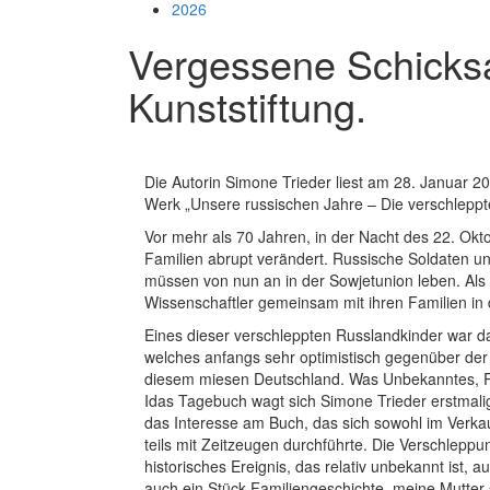
2026
Vergessene Schicksal
Kunststiftung.
Die Autorin Simone Trieder liest am 28. Januar 2
Werk „Unsere russischen Jahre – Die verschleppte
Vor mehr als 70 Jahren, in der Nacht des 22. Ok
Familien abrupt verändert. Russische Soldaten un
müssen von nun an in der Sowjetunion leben. Als 
Wissenschaftler gemeinsam mit ihren Familien in 
Eines dieser verschleppten Russlandkinder war d
welches anfangs sehr optimistisch gegenüber de
diesem miesen Deutschland. Was Unbekanntes, Re
Idas Tagebuch wagt sich Simone Trieder erstmalig
das Interesse am Buch, das sich sowohl im Verkauf
teils mit Zeitzeugen durchführte. Die Verschleppu
historisches Ereignis, das relativ unbekannt ist, 
auch ein Stück Familiengeschichte, meine Mutter