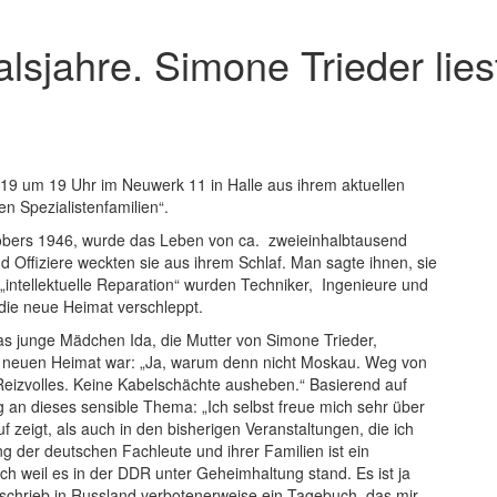
sjahre. Simone Trieder liest
019 um 19 Uhr im Neuwerk 11 in Halle aus ihrem aktuellen
n Spezialistenfamilien“.
tobers 1946, wurde das Leben von ca. zweieinhalbtausend
d Offiziere weckten sie aus ihrem Schlaf. Man sagte ihnen, sie
„intellektuelle Reparation“ wurden Techniker, Ingenieure und
die neue Heimat verschleppt.
as junge Mädchen Ida, die Mutter von Simone Trieder,
r neuen Heimat war: „Ja, warum denn nicht Moskau. Weg von
izvolles. Keine Kabelschächte ausheben.“ Basierend auf
 an dieses sensible Thema: „Ich selbst freue mich sehr über
 zeigt, als auch in den bisherigen Veranstaltungen, die ich
ng der deutschen Fachleute und ihrer Familien ist ein
auch weil es in der DDR unter Geheimhaltung stand. Es ist ja
 schrieb in Russland verbotenerweise ein Tagebuch, das mir