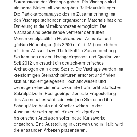
Spurensuche der Vischaps gehen. Die Vischaps sind
steinerne Stelen mit zoomorphen Reliefdarstellungen.
Die Radiokarbonanalyse des im Zusammenhang mit
den Vischaps stehenden organischen Materials hat eine
Datierung in die Mittelbronzezeit ermöglicht. Die
Vischaps sind bedeutende Vertreter der frühen
Monumentalplastik im Hochland von Armenien auf
großen Höhenlagen (bis 3200 m ü. d. M.) und stehen
mit dem Wasser- bzw. Tierfellkult im Zusammenhang.
Sie kommen an den Hochgebirgsseen und Quellen vor.
Seit 2012 untersucht ein deutsch-armenisches
Archäologenteam diese Steine. Die Vischaps wurden mit
kreisförmigen Steinarchitekturen errichtet und finden
sich auf isoliert gelegenen Hochlandwiesen und
bezeugen eine bisher unbekannte Form prähistorischer
Sakralplätze im Hochgebirge. Zentrale Fragestellung
des Aufenthaltes wird sein, wie jene Steine und ihre
Schauplätze heute auf Künstler wirken. In der
Auseinandersetzung mit diesen einzigartigen
historischen Artefakten sollen neue Kunstwerke
entstehen. Eine Ausstellung in Jerewan und in Halle wird
die entstanden Arbeiten präsentieren.