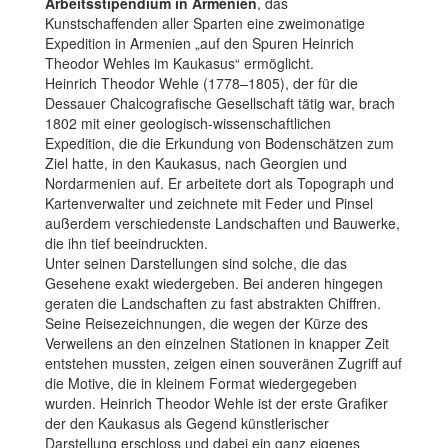
Arbeitsstipendium in Armenien
, das
Kunstschaffenden aller Sparten eine zweimonatige
Expedition in Armenien „auf den Spuren Heinrich
Theodor Wehles im Kaukasus“ ermöglicht.
Heinrich Theodor Wehle (1778–1805), der für die
Dessauer Chalcografische Gesellschaft tätig war, brach
1802 mit einer geologisch-wissenschaftlichen
Expedition, die die Erkundung von Bodenschätzen zum
Ziel hatte, in den Kaukasus, nach Georgien und
Nordarmenien auf. Er arbeitete dort als Topograph und
Kartenverwalter und zeichnete mit Feder und Pinsel
außerdem verschiedenste Landschaften und Bauwerke,
die ihn tief beeindruckten.
Unter seinen Darstellungen sind solche, die das
Gesehene exakt wiedergeben. Bei anderen hingegen
geraten die Landschaften zu fast abstrakten Chiffren.
Seine Reisezeichnungen, die wegen der Kürze des
Verweilens an den einzelnen Stationen in knapper Zeit
entstehen mussten, zeigen einen souveränen Zugriff auf
die Motive, die in kleinem Format wiedergegeben
wurden. Heinrich Theodor Wehle ist der erste Grafiker
der den Kaukasus als Gegend künstlerischer
Darstellung erschloss und dabei ein ganz eigenes